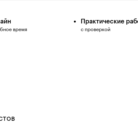
айн
Практические раб
обное время
с проверкой
стов