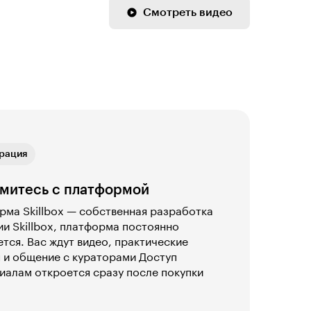
Смотреть видео
ая связь
рация
ика
ая связь
рация
митесь с платформой
ма Skillbox — собственная разработка
и Skillbox, платформа постоянно
тся. Вас ждут видео, практические
 и общение с кураторами Доступ
иалам откроется сразу после покупки