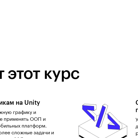
 этот курс
икам на Unity
жную графику и
ке применять ООП и
обильных платформ.
олее сложные задачи и