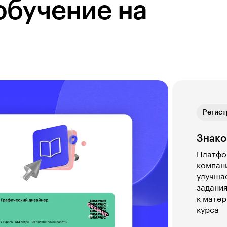
обучение на
Обратн
Регист
Теория
Практ
Обратн
Регист
Знако
Платфор
компани
улучшае
задания
к матер
курса