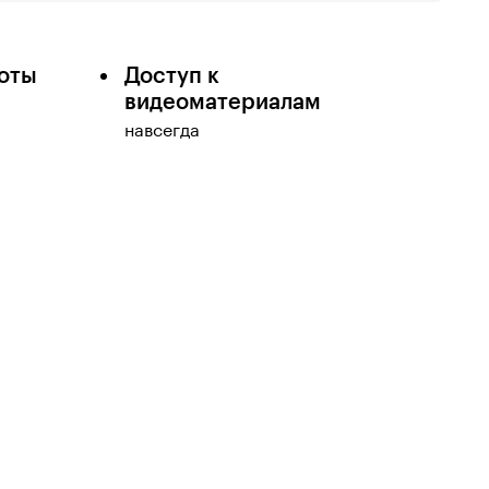
оты
Доступ к
видеоматериалам
навсегда