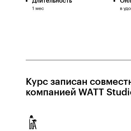
Длительность
Онл
1 мес
в уд
Курс записан совмест
компанией WATT Studi