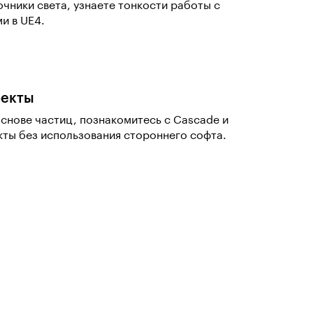
очники света, узнаете тонкости работы с
и в UE4.
фекты
снове частиц, познакомитесь с Cascade и
кты без использования стороннего софта.