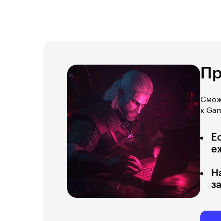
Пр
Сможе
к Ga
Е
е
Н
з