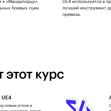
и к «Мандалорцу»,
UE4 используется в п
льных боевых сцен
лучший инструмент дл
превиза.
 этот курс
в UE4
од новым углом и