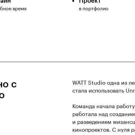
айн
Проект
обное время
в портфолио
но с
WATT Studio одна из п
стала использовать Unr
o
Команда начала работу 
работала над создание
и разведением мизансц
кинопроектов. С нуля 