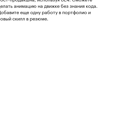
пост-продакшна, используя UE4. Сможете
делать анимацию на движке без знания кода.
Добавите еще одну работу в портфолио и
новый скилл в резюме.