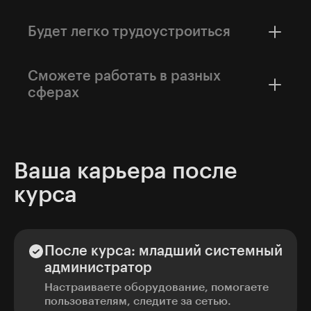
Сисадмины могут развиваться в сфере
DevOps, облачных технологиях или
Будет легко трудоустроиться
кибербезопасности. Всё это — одни из самых
востребованных и растущих IT-направлений.
Для работы не требуется специального
образования — достаточно практических
Сможете работать в разных
навыков, которые вы получите на курсе.
сферах
На hh.ru сисадминов ищут банки, телеком-
компании, ретейлеры, IT-компании и даже
нефтегазовые корпорации.
Ваша карьера после
курса
После курса: младший системный
администратор
Настраиваете оборудование, помогаете
пользователям, следите за сетью.