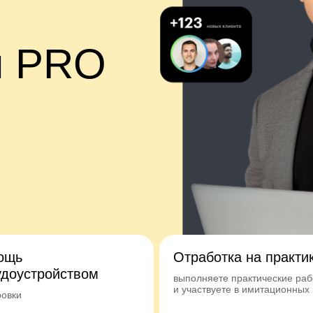
м PRO
ощь
Отработка на практи
удоустройством
выполняете практические ра
и участвуете в имитационных 
ровки