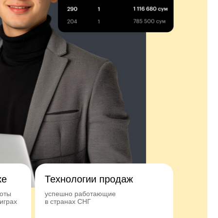
ке
Технологии продаж
боты
успешно работающие
играх
в странах СНГ