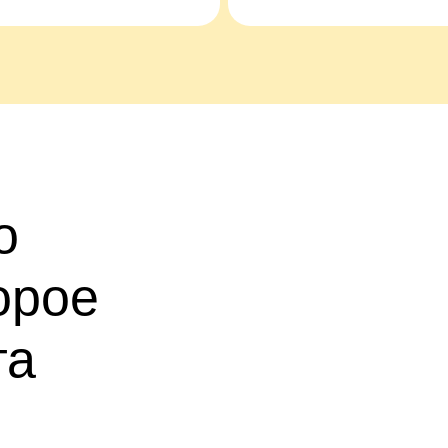
о
орое
та