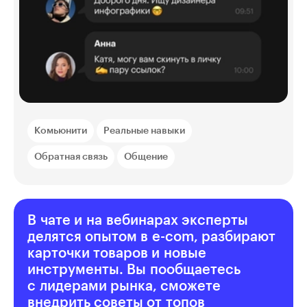
Комьюнити
Реальные навыки
Обратная связь
Общение
В чате и на вебинарах эксперты
делятся опытом в e-com, разбирают
карточки товаров и новые
инструменты. Вы пообщаетесь
с лидерами рынка, сможете
внедрить советы от топов