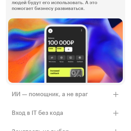
людей будут его использовать. А это
помогает бизнесу развиваться.
ИИ — помощник, а не враг
Нейросети не заменят человека, а упростят
работу. Только специалист может
Вход в IT без кода
погрузиться в бизнес-процессы, понять
поведение и нетипичные привычки людей.
Многие UX/UI-дизайнеры работают