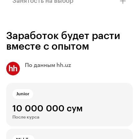
в сфере IT. А это высокие зарплаты и доступ
Занятость на выбор
к льготам аккредитованных компаний.
Вы сможете устроиться в компанию и ездить
в офис, работать удалённо в студии или
разрабатывать проект на фрилансе.
Заработок будет расти
вместе с опытом
По данным hh.uz
Junior
10 000 000 сум
После курса