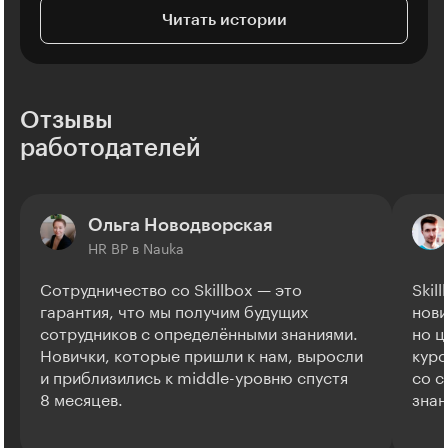
Читать истории
Отзывы
работодателей
Ольга Новодворская
HR BP в Nauka
Сотрудничество со Skillbox — это
Skil
гарантия, что мы получим будущих
нови
сотрудников с определёнными знаниями.
но ц
Новички, которые пришли к нам, выросли
курс
и приблизились к middle-уровню спустя
со с
8 месяцев.
знан