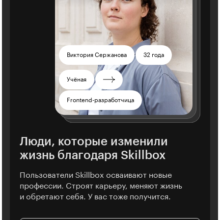
Светлана Макарова
Любовь Потапкина
Михаил Булгаков
Валентина Котельникова
Виктория Сержанова
32 года
30 лет
43 года
32 года
30 лет
Александр Жигалов
Динара Хисметуллова
23 года
32 года
Металлург
Юрист
Тренер
Переводчица
Учёная
Студент
Тестировщица
Менеджер проектов
SEO-специалист
UX-дизайнер
Менеджер
Frontend-разработчица
Продюсер
Дизайнер
Люди, которые изменили
жизнь благодаря Skillbox
Пользователи Skillbox осваивают новые
профессии. Строят карьеру, меняют жизнь
и обретают себя. У вас тоже получится.