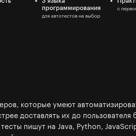
ость
3 языка
Практ
программирования
с перво
для автотестов на выбор
еров, которые умеют автоматизирова
трее доставлять их до пользователя б
тесты пишут на Java, Python, JavaScri