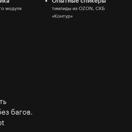
ика
Опытные спикеры
го модуля
тимлиды из OZON, СКБ
«Контур»
ть
ез багов.
pt