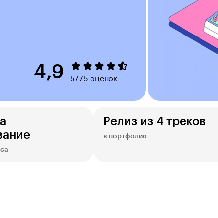
4,9
5775 оценок
а
Релиз из 4 треков
вание
в портфолио
рса