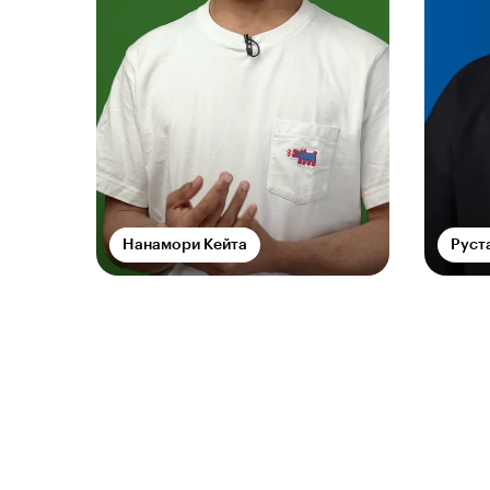
Нанамори Кейта
Руст