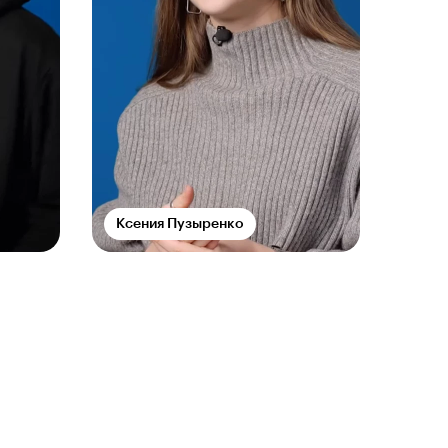
Ксения Пузыренко
Елиз