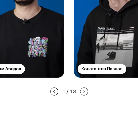
ам Абидов
Константин Павлов
1
/
13