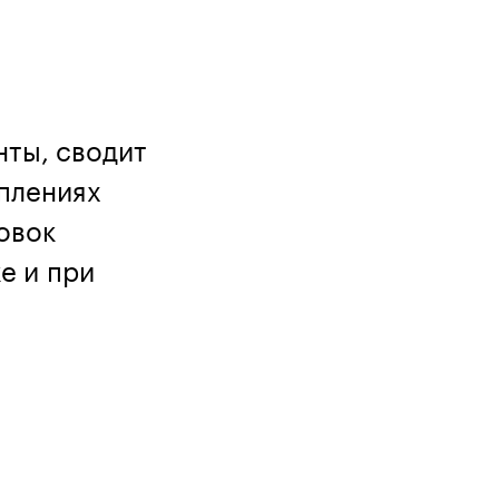
нты, сводит
плениях 
овок
е и при