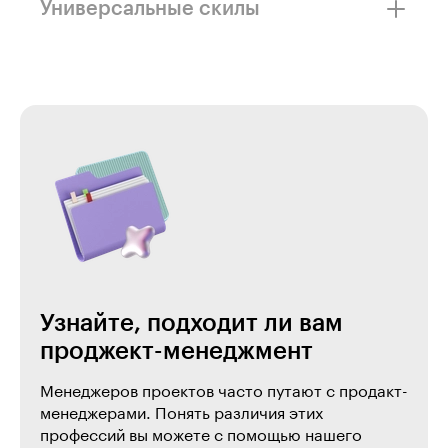
не нужно глубоко разбираться
Универсальные скилы
в программировании. Всю нужную базу
мы дадим на курсе.
Пригодятся не только в работе с проектами,
но и если захотите перейти в сферу развития
продуктов, управления другими командами
или открыть бизнес.
Узнайте, подходит ли вам
проджект-менеджмент
Менеджеров проектов часто путают с продакт-
менеджерами. Понять различия этих
профессий вы можете с помощью нашего