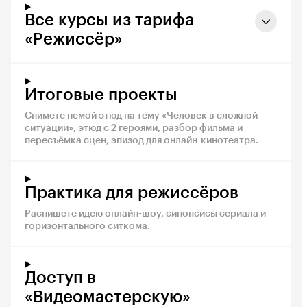
Все курсы из тарифа
«Режиссёр»
Итоговые проекты
Снимете немой этюд на тему «Человек в сложной
ситуации», этюд с 2 героями, разбор фильма и
пересъёмка сцен, эпизод для онлайн-кинотеатра.
Практика для режиссёров
Распишете идею онлайн-шоу, синопсисы сериала и
горизонтального ситкома.
Доступ в
«Видеомастерскую»