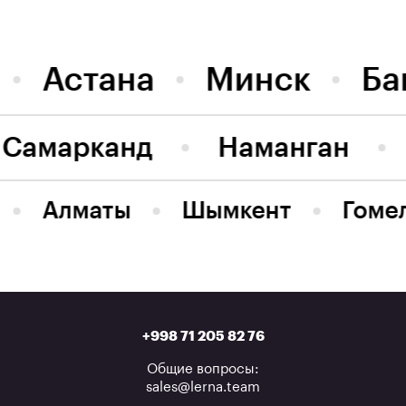
Астана
Минск
Ба
Самарканд
Наманган
Алматы
Шымкент
Гоме
+998 71 205 82 76
Общие вопросы:
sales@lerna.team