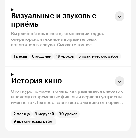
Визуальные и звуковые
приёмы
Вы разберётесь в свете, композиции кадра,
операторской технике и выразительных
возможностях звука. Сможете точнее
формулировать задачи команде и осмысленно
принимать решения по звуку и картинке.
1 месяц
6 модулей
18 уроков
5 практических работ
История кино
Этот курс поможет понять, как развивался киноязык
и почему современные фильмы и сериалы устроены
именно так. Вы проследите историю кино от первых
опытов до работ топовых режиссёров XX и XXI века.
Познакомитесь с важными направлениями, стилями и
2 месяца
9 модулей
30 уроков
приёмами мастеров. Сможете точнее считывать
9 практических работ
референсы и найти собственный стиль.