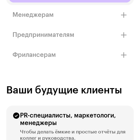
Менеджерам
Научитесь делать красивую инфографику,
понятно предоставлять данные и сможете
Предпринимателям
получать дополнительный доход.
Узнаете, как защищать свои идеи перед
инвесторами и эффективно презентовать
Фрилансерам
бизнес.
Поймёте, как правильно использовать
нейросети, брифовать заказчиков
и презентовать свою работу.
Ваши будущие клиенты
PR-специалисты, маркетологи,
менеджеры
Чтобы делать ёмкие и простые отчёты для
коллег и руководства.