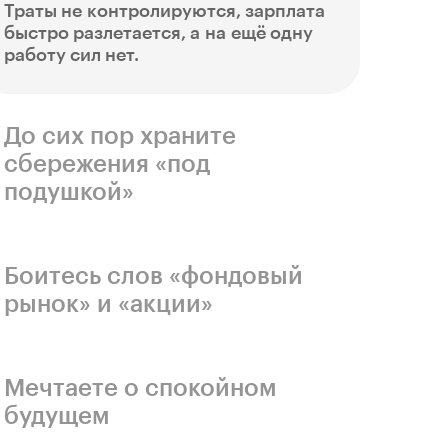
Траты не контролируются, зарплата
быстро разлетается, а на ещё одну
работу сил нет.
До сих пор храните
сбережения «под
подушкой»
А хотелось бы, чтобы они работали
на вас, а не теряли ценность из-за
инфляции.
Боитесь слов «фондовый
рынок» и «акции»
Кажется, что всё, связанное
с трейдингом и инвестициями, —
это для богачей и банкиров.
Мечтаете о спокойном
будущем