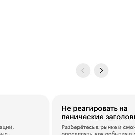
Хотите купить свою квартиру,
надолго отдохнуть от работы,
оплатить ребёнку учёбу в вузе
и накопить на безбедную пенсию.
Не реагировать на
панические заголов
ации,
Разберётесь в рынке и смо
рые
определять, как события в 