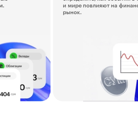
м.
и мире повлияют на финан
рынок.