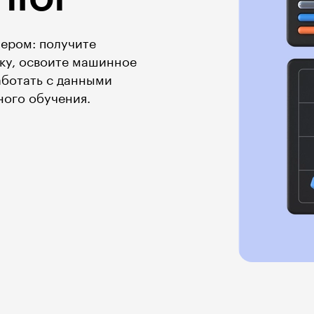
нером: получите
ку, освоите машинное
аботать с данными
ного обучения.