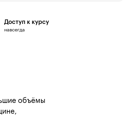
Доступ к курсу
навсегда
льшие объёмы
цине,