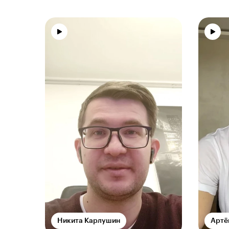
Никита Карлушин
Артё