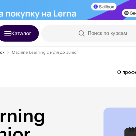
Каталог
Поиск по курсам
box
Machine Learning с нуля до Junior
О проф
rning
nior