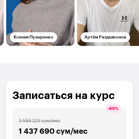
Ксения Пузыренко
Артём Раздьяконов
Записаться на курс
-
60
%
3 594 223 сум/мес
1 437 690 сум/мес