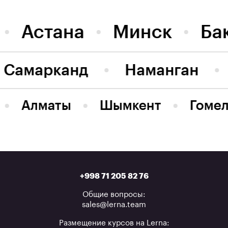
Астана
Минск
Ба
Самарканд
Наманган
Алматы
Шымкент
Гомел
+998 71 205 82 76
Общие вопросы:
sales@lerna.team
Размещение курсов на Lerna: