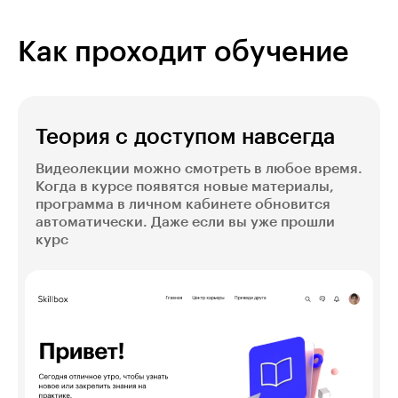
и прибыль.
поисковой выдачи. Научитесь собирать
семантическое ядро, чтобы составлять
лендинги и карточки товаров по запросам
Как проходит обучение
покупателей.
Теория с доступом навсегда
Видеолекции можно смотреть в любое время.
Когда в курсе появятся новые материалы,
программа в личном кабинете обновится
автоматически. Даже если вы уже прошли
курс