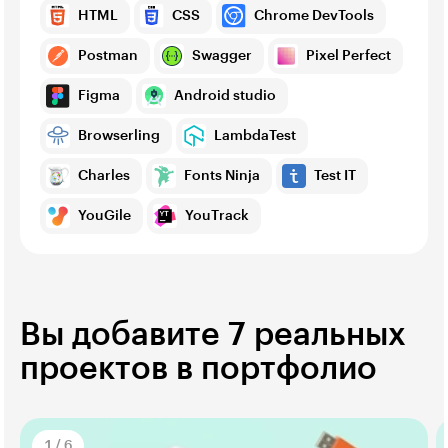
HTML
CSS
Chrome DevTools
Postman
Swagger
Pixel Perfect
Figma
Android studio
Browserling
LambdaTest
Charles
Fonts Ninja
Test IT
YouGile
YouTrack
Вы добавите 7 реальных
проектов в портфолио
1
/
6