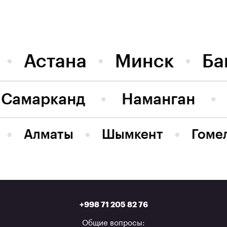
Астана
Минск
Ба
Самарканд
Наманган
Алматы
Шымкент
Гоме
+998 71 205 82 76
Общие вопросы: