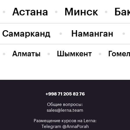
Астана
Минск
Ба
Самарканд
Наманган
Алматы
Шымкент
Гомел
+998 71 205 82 76
Общие вопросы:
sales@lerna.team
Размещение курсов на Lerna:
Telegram @AnnaPorah