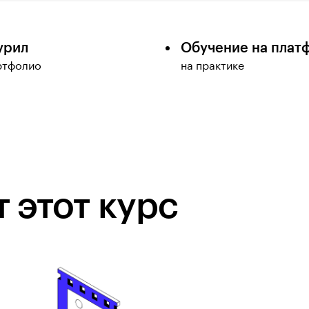
урил
Обучение на плат
ртфолио
на практике
 этот курс