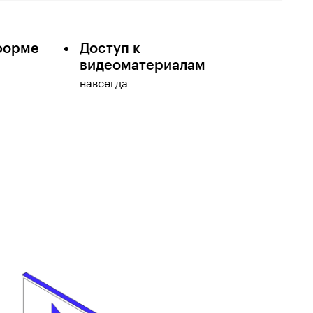
форме
Доступ к
видеоматериалам
навсегда