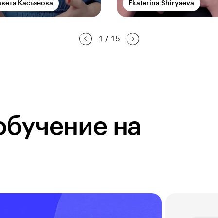
авета Касьянова
Ekaterina Shiryaeva
1
/
15
обучение на