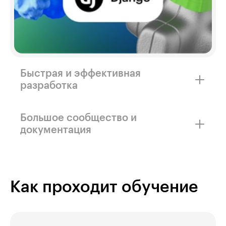
Быстрая и эффективная
разработка
Django «из коробки» предлагает всё
необходимое для создания веб-приложений
Большое сообщество и
любой сложности.
документация
Это делает обучение и решение проблем
гораздо проще.
Как проходит обучение