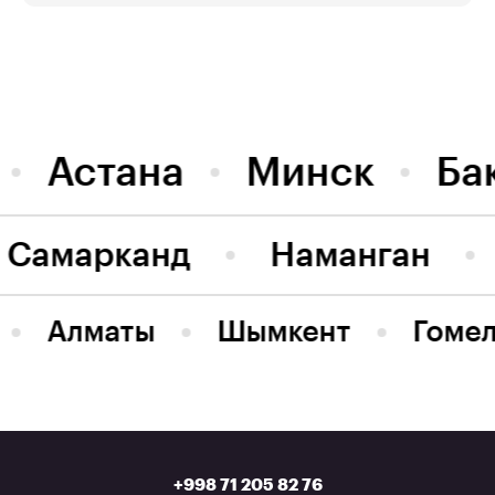
Астана
Минск
Ба
Самарканд
Наманган
Алматы
Шымкент
Гоме
+998 71 205 82 76