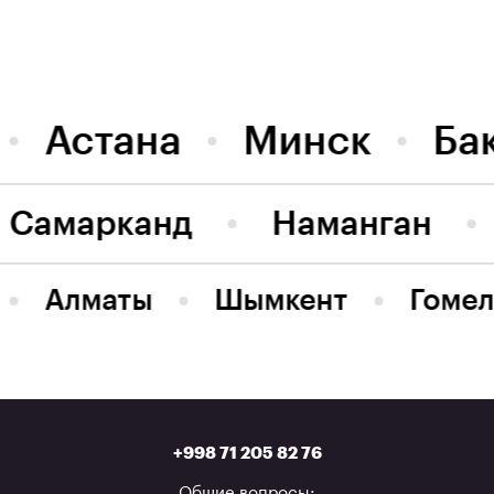
Астана
Минск
Ба
Самарканд
Наманган
Алматы
Шымкент
Гомел
+998 71 205 82 76
Общие вопросы: