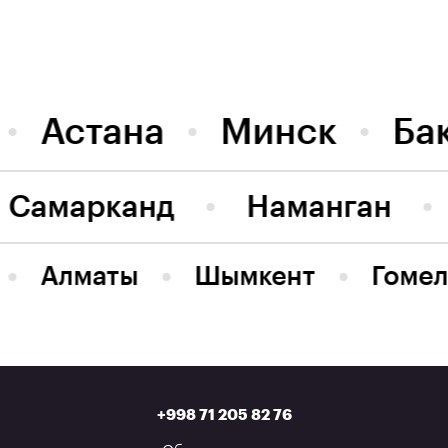
Астана
Минск
Ба
Самарканд
Наманган
Алматы
Шымкент
Гомел
+998 71 205 82 76