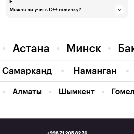
Можно ли учить C++ новичку?
Астана
Минск
Ба
Самарканд
Наманган
Алматы
Шымкент
Гомел
+998 71 205 82 76