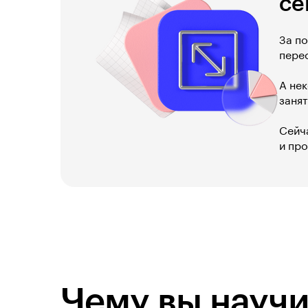
се
За п
пере
А не
заня
Сейч
и пр
Чему вы научи