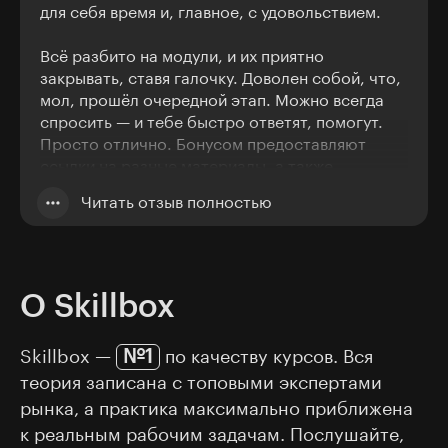
для себя время и, главное, с удовольствием.
Всё разбито на модули, и их приятно
закрывать, ставя галочку. Доволен собой, что,
мол, прошёл очередной этап. Можно всегда
спросить — и тебе быстро ответят, помогут.
Просто отлично. Бонусом предоставляют
ссылки на разные материалы, а также
компетентных людей, статьи или каналы. Не
Читать отзыв полностью
приходится самому их искать. Благодарю вас
за такое прекрасное обучение.
О Skillbox
№1
Skillbox —
по качеству курсов. Вся
теория записана с топовыми экспертами
рынка, а практика максимально приближена
к реальным рабочим задачам. Послушайте,