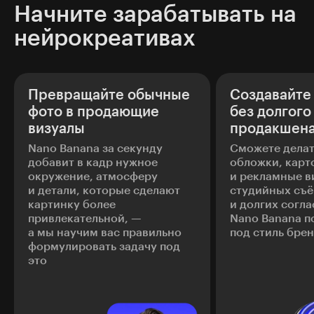
Начните зарабатывать на
нейрокреативах
Превращайте обычные
Создавайте
фото в продающие
без долгого
визуалы
продакшен
Nano Banana за секунду
Сможете делат
добавит в кадр нужное
обложки, карт
окружение, атмосферу
и рекламные в
и детали, которые сделают
студийных съё
картинку более
и долгих согл
привлекательной, —
Nano Banana п
а мы научим вас правильно
под стиль бре
формулировать задачу под
это