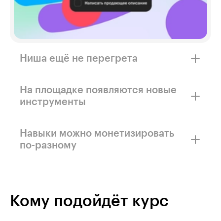
Ниша ещё не перегрета
Пока сильных специалистов по Авито не так
много, можно занять своё место и быстрее
На площадке появляются новые
наработать опыт.
инструменты
Авито развивает форматы и настройки для
продавцов, поэтому бизнесу нужны
Навыки можно монетизировать
специалисты с актуальными навыками.
по-разному
Берите постоянных клиентов, развивайте
свой магазин или создайте агентство.
Кому подойдёт курс