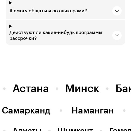
Я смогу общаться со спикерами?
Действуют ли какие-нибудь программы
рассрочки?
Астана
Минск
Ба
Самарканд
Наманган
Алматы
Шымкент
Гоме